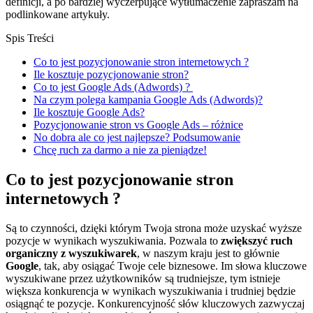
definicji, a po bardziej wyczerpujące wytłumaczenie zapraszam na
podlinkowane artykuły.
Spis Treści
Co to jest pozycjonowanie stron internetowych ?
Ile kosztuje pozycjonowanie stron?
Co to jest Google Ads (Adwords) ?
Na czym polega kampania Google Ads (Adwords)?
Ile kosztuje Google Ads?
Pozycjonowanie stron vs Google Ads – różnice
No dobra ale co jest najlepsze? Podsumowanie
Chcę ruch za darmo a nie za pieniądze!
Co to jest pozycjonowanie stron
internetowych ?
Są to czynności, dzięki którym Twoja strona może uzyskać wyższe
pozycje w wynikach wyszukiwania. Pozwala to
zwiększyć ruch
organiczny z wyszukiwarek
, w naszym kraju jest to głównie
Google
, tak, aby osiągać Twoje cele biznesowe. Im słowa kluczowe
wyszukiwane przez użytkowników są trudniejsze, tym istnieje
większa konkurencja w wynikach wyszukiwania i trudniej będzie
osiągnąć te pozycje. Konkurencyjność słów kluczowych zazwyczaj