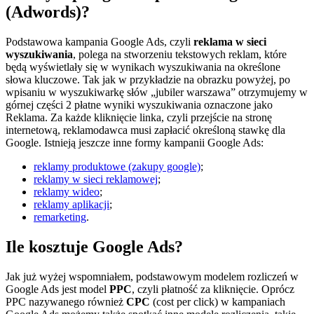
(Adwords)?
Podstawowa kampania Google Ads, czyli
reklama w sieci
wyszukiwania
, polega na stworzeniu tekstowych reklam, które
będą wyświetlały się w wynikach wyszukiwania na określone
słowa kluczowe. Tak jak w przykładzie na obrazku powyżej, po
wpisaniu w wyszukiwarkę słów „jubiler warszawa” otrzymujemy w
górnej części 2 płatne wyniki wyszukiwania oznaczone jako
Reklama. Za każde kliknięcie linka, czyli przejście na stronę
internetową, reklamodawca musi zapłacić określoną stawkę dla
Google. Istnieją jeszcze inne formy kampanii Google Ads:
reklamy produktowe (zakupy google)
;
reklamy w sieci reklamowej
;
reklamy wideo
;
reklamy aplikacji
;
remarketing
.
Ile kosztuje Google Ads?
Jak już wyżej wspomniałem, podstawowym modelem rozliczeń w
Google Ads jest model
PPC
, czyli płatność za kliknięcie. Oprócz
PPC nazywanego również
CPC
(cost per click) w kampaniach