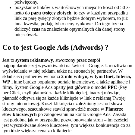
poświęcony.
pozyskanie linków z wartościowych miejsc to koszt od 50 zł
netto do
paru tysięcy złotych
, to czy w każdym przypadku
link za parę tysięcy złotych będzie dobrym wyborem, to już
inna kwestia, podaję tylko ceny rynkowe. Do tego trzeba
doliczyć
czas
na znalezienie optymalnych dla danej strony
miejscówek.
Co to jest Google Ads (Adwords) ?
Jest to
system reklamowy
, stworzony przez zespół
najpopularniejszej wyszukiwarki na świeci – Google. Umożliwia on
wyświetlanie w niej reklam, także na stronach jej partnerów. W
skład sieci partnerów wchodzi
2 mln witryn, w tym Onet, Interia,
WP
i inne bardzo popularne portale internetowe, a także aplikacje i
filmy. System Google Ads oparty jest głównie o model
PPC
(Pay
per Click, czyli płatność za każde kliknięcie), inaczej mówiąc,
płatność odbywa się za każde kliknięcie w link z reklamą Twojej
strony internetowej. Koszt kliknięcia uzależniony jest od słowa
kluczowego, szacunkowe stawki sprawdzić można w
Planerze
słów kluczowych
po zalogowaniu na konto Google Ads. Zasada
jest podobna jak w przypadku pozycjonowania stron – im częściej
jest wyszukiwane słowo kluczowe, tym większa konkurencja co za
tym idzie większa cena za kliknięcie.