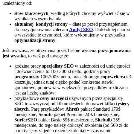
uzależniony od:
słów kluczowych
, według których chcemy wyświetlać się w
wynikach wyszukiwania
aktualnej kondycji strony
– dlatego przed przystąpieniem
do pozycjonowania zalecam
Audyt SEO
. Dokładniej chodzi
o wszystkie te czynności, które wykonujemy w przypadku
optymalizacji strony
.
Jeśli uważasz, że otrzymana przez Ciebie
wycena pozycjonowania
jest wysoka
, to weź pod uwagę że:
godzina pracy
specjalisty SEO
w zależności od umiejętności
i doświadczenia to 100-200 zł netto, godzina pracy
programisty
100-300zł netto, praca dobrego
copywritera
też
kosztuje, jednak tutaj ciężko podać konkretne stawki
godzinowe, ponieważ w większości przypadków rozliczana
jest za liczbę znaków;
przykładowe
ceny narzędzi
używanych przez specjalistę
SEO to zazwyczaj od kilkudziesięciu do nawet
kilku tysięcy
złotych
. Parę przykładów:
Ahrefs
pakiet Standard 179$
miesięcznie,
Senuto
pakiet Premium 249zł miesięcznie,
SurferSEO
pakiet Basic 59$ miesięcznie,
Sitebulb
35$
miesięcznie, do tego należy doliczyć szkolenia (od 500 zł do
paru tysięcy za jeden dzień szkolenia) + czas na nie