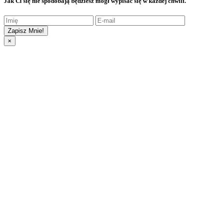
Jak Ci się nie spodobają będziesz mógł wypisać się w każdej chwili.
Zapisz Mnie!
×