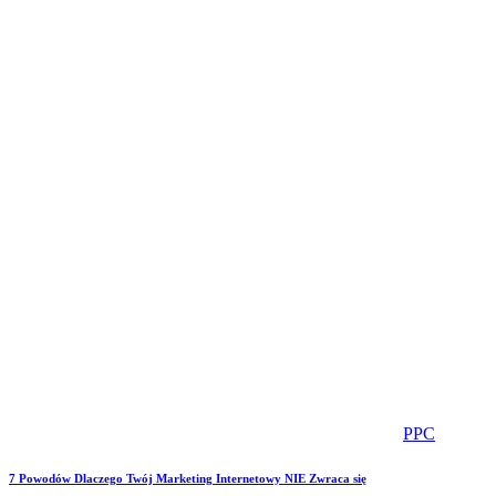
PPC
7 Powodów Dlaczego Twój Marketing Internetowy NIE Zwraca się