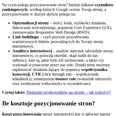
Na czym polega pozycjonowanie stron? Istnieje kilkaset
czynników
rankingowych
, według których Google ocenia Twoją stronę, a
pozycjonowanie w dużym skrócie polega na:
Optymalizacji strony
– treści, kodu, szybkości działania,
linkowania wewnętrznego, poprawie User Experience (UX),
zastosowaniu Responsive Web Design (RWD);
Link buildingu
– czyli procesie pozyskiwania
wartościowych linków prowadzących do Twojej strony
internetowej;
Analityce internetowej
– analizie statystyk odwiedzin strony
internetowej, co pozwala określić, skąd trafili do nas
odbiorcy, kim są, jakie było ich zachowanie, a także czy
wykonali wyznaczone przez nas cele. Dzięki temu możemy
zaplanować działania dążące do poprawy
współczynnika
konwersji
,
CTR
(click through rate – współczynnik
klikalności), zmniejszenia
bounce rate
(wskaźnik odrzuceń)
oraz zwiększenia widoczności w wyszukiwarce.
Czytaj także:
Śledzenie użytkowników na stronie – jak wdrożyć?
Ile kosztuje pozycjonowanie stron?
Koszt pozycjonowania
strony internetowej jest w głównej mierze