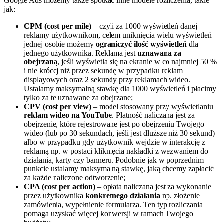
Google Ads możemy także spotkać inne modele rozliczenia, takie
jak:
CPM (cost per mile)
– czyli za 1000 wyświetleń danej
reklamy użytkownikom, celem uniknięcia wielu wyświetleń
jednej osobie możemy
ograniczyć ilość wyświetleń
dla
jednego użytkownika. Reklama jest
uznawana za
obejrzaną
, jeśli wyświetla się na ekranie w co najmniej 50 %
i nie krócej niż przez sekundę w przypadku reklam
displayowych oraz 2 sekundy przy reklamach wideo.
Ustalamy maksymalną stawkę dla 1000 wyświetleń i płacimy
tylko za te uznawane za obejrzane;
CPV (cost per view)
– model stosowany przy wyświetlaniu
reklam wideo na YouTube
. Płatność naliczana jest za
obejrzenie, które rejestrowane jest po obejrzeniu Twojego
wideo (lub po 30 sekundach, jeśli jest dłuższe niż 30 sekund)
albo w przypadku gdy użytkownik wejdzie w interakcję z
reklamą np. w postaci kliknięcia nakładki z wezwaniem do
działania, karty czy banneru. Podobnie jak w poprzednim
punkcie ustalamy maksymalną stawkę, jaką chcemy zapłacić
za każde naliczone odtworzenie;
CPA (cost per action)
– opłata naliczana jest za wykonanie
przez użytkownika
konkretnego działania
np. złożenie
zamówienia, wypełnienie formularza. Ten typ rozliczania
pomaga uzyskać więcej konwersji w ramach Twojego