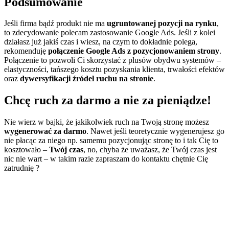
Podsumowanie
Jeśli firma bądź produkt nie ma
ugruntowanej pozycji na rynku
,
to zdecydowanie polecam zastosowanie Google Ads. Jeśli z kolei
działasz już jakiś czas i wiesz, na czym to dokładnie polega,
rekomenduję
połączenie Google Ads z pozycjonowaniem strony
.
Połączenie to pozwoli Ci skorzystać z plusów obydwu systemów –
elastyczności, tańszego kosztu pozyskania klienta, trwałości efektów
oraz
dywersyfikacji źródeł ruchu na stronie
.
Chcę ruch za darmo a nie za pieniądze!
Nie wierz w bajki, że jakikolwiek ruch na Twoją stronę możesz
wygenerować za darmo
. Nawet jeśli teoretycznie wygenerujesz go
nie płacąc za niego np. samemu pozycjonując stronę to i tak Cię to
kosztowało –
Twój czas
, no, chyba że uważasz, że Twój czas jest
nic nie wart – w takim razie zapraszam do kontaktu chętnie Cię
zatrudnię ?