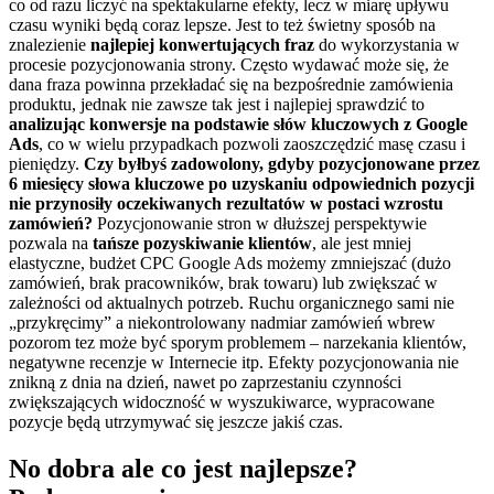
co od razu liczyć na spektakularne efekty, lecz w miarę upływu
czasu wyniki będą coraz lepsze. Jest to też świetny sposób na
znalezienie
najlepiej konwertujących fraz
do wykorzystania w
procesie pozycjonowania strony. Często wydawać może się, że
dana fraza powinna przekładać się na bezpośrednie zamówienia
produktu, jednak nie zawsze tak jest i najlepiej sprawdzić to
analizując konwersje na podstawie słów kluczowych z Google
Ads
, co w wielu przypadkach pozwoli zaoszczędzić masę czasu i
pieniędzy.
Czy byłbyś zadowolony, gdyby pozycjonowane przez
6 miesięcy słowa kluczowe po uzyskaniu odpowiednich pozycji
nie przynosiły oczekiwanych rezultatów w postaci wzrostu
zamówień?
Pozycjonowanie stron w dłuższej perspektywie
pozwala na
tańsze pozyskiwanie klientów
, ale jest mniej
elastyczne, budżet CPC Google Ads możemy zmniejszać (dużo
zamówień, brak pracowników, brak towaru) lub zwiększać w
zależności od aktualnych potrzeb. Ruchu organicznego sami nie
„przykręcimy” a niekontrolowany nadmiar zamówień wbrew
pozorom tez może być sporym problemem – narzekania klientów,
negatywne recenzje w Internecie itp. Efekty pozycjonowania nie
znikną z dnia na dzień, nawet po zaprzestaniu czynności
zwiększających widoczność w wyszukiwarce, wypracowane
pozycje będą utrzymywać się jeszcze jakiś czas.
No dobra ale co jest najlepsze?